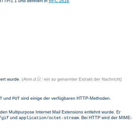
TTP/1.1 und definiert in
RFC 2616
.
dert wurde.
(
Anm.d.Ü.:
ein so genannter Extrakt der Nachricht)
und
sind einige der verfügbaren HTTP-Methoden.
T
PUT
den Multipurpose Internet Mail Extensions entlehnt wurde. Er
und
. Bei HTTP wird der MIME-
/gif
application/octet-stream