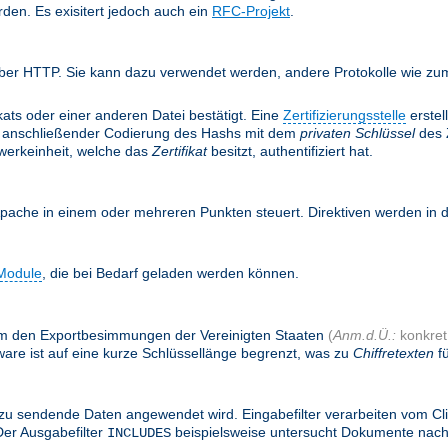
rden. Es exisitert jedoch auch ein
RFC-Projekt
.
ber HTTP. Sie kann dazu verwendet werden, andere Protokolle wie zum 
ifikats oder einer anderen Datei bestätigt. Eine
Zertifizierungsstelle
erstel
anschließender Codierung des Hashs mit dem
privaten Schlüssel
des Z
twerkeinheit, welche das
Zertifikat
besitzt, authentifiziert hat.
Apache in einem oder mehreren Punkten steuert. Direktiven werden in
Module
, die bei Bedarf geladen werden können.
, um den Exportbesimmungen der Vereinigten Staaten
(
Anm.d.Ü.:
konkret:
are ist auf eine kurze Schlüssellänge begrenzt, was zu
Chiffretexten
fü
zu sendende Daten angewendet wird. Eingabefilter verarbeiten vom Cl
Der Ausgabefilter
beispielsweise untersucht Dokumente nac
INCLUDES