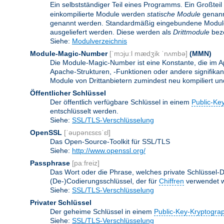
Ein selbstständiger Teil eines Programms. Ein Großteil
einkompilierte Module werden
statische Module
genannt
genannt werden. Standardmäßig eingebundene Modu
ausgeliefert werden. Diese werden als
Drittmodule
beze
Siehe:
Modulverzeichnis
Module-Magic-Number
[ˈmɔjuːl mædʒik ˈnʌmbə]
(
MMN
)
Die Module-Magic-Number ist eine Konstante, die im Ap
Apache-Strukturen, -Funktionen oder andere signifikan
Module von Drittanbietern zumindest neu kompiliert u
Öffentlicher Schlüssel
Der öffentlich verfügbare Schlüssel in einem
Public-Ke
entschlüsselt werden.
Siehe:
SSL/TLS-Verschlüsselung
OpenSSL
[ˈəupənɛsɛsˈɛl]
Das Open-Source-Toolkit für SSL/TLS
Siehe:
http://www.openssl.org/
Passphrase
[paːfreiz]
Das Wort oder die Phrase, welches private Schlüssel-Da
(De-)Codierungsschlüssel, der für
Chiffren
verwendet w
Siehe:
SSL/TLS-Verschlüsselung
Privater Schlüssel
Der geheime Schlüssel in einem
Public-Key-Kryptogra
Siehe:
SSL/TLS-Verschlüsselung