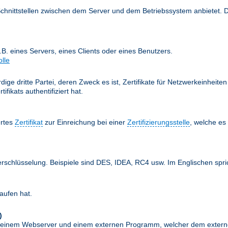
Schnittstellen zwischen dem Server und dem Betriebssystem anbietet. 
z.B. eines Servers, eines Clients oder eines Benutzers.
olle
ige dritte Partei, deren Zweck es ist, Zertifikate für Netzwerkeinheit
fikats authentifiziert hat.
ertes
Zertifikat
zur Einreichung bei einer
Zertifizierungsstelle
, welche e
erschlüsselung. Beispiele sind DES, IDEA, RC4 usw. Im Englischen spr
aufen hat.
)
schen einem Webserver und einem externen Programm, welcher dem exte