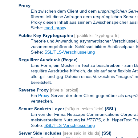
Proxy
Ein zwischen dem Client und dem
ursprünglichen Serv
übermittelt diese Anfragen dem ursprünglichen Server 
Proxy diesen Inhalt aus seinem Zwischenspeicher ausli
Siehe:
mod_proxy
Public-Key-Kryptographie
[ˈpʌblik kiː ˈkyptograˈfiː]
Theorie und Anwendung asymmetrischer Verschlüsselun
zusammengehörende Schlüssel bilden Schüsselpaar. Ma
Siehe:
SSL/TLS-Verschlüsselung
Regulärer Ausdruck
(Regex)
Eine Form, ein Muster im Text zu beschreiben - zum B
reguläre Ausdrücke hilfreich, da sie auf sehr flexibl
alle .gif- und .jpg-Dateien eines Verzeichnis "images" mi
bereitstellt.
Reverse Proxy
[riːvəːs ˈprɔksi]
Ein
Proxy
-Server, der dem Client gegenüber als
ursprü
verstecken.
Secure Sockets Layer
[siˈkjuə ˈsɔkits ˈleiə]
(SSL)
Ein von der Firma Netscape Communications Corporati
meistverbreitete Nutzung ist
HTTPS
, d.h. HyperText T
Siehe:
SSL/TLS-Verschlüsselung
Server Side Includes
[səːə said inˈkluːds]
(SSI)