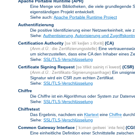
Apache Portable Runtime
(APR)
Eine Menge von Bibliotheken, die viele grundlegende 
eigenständigen Projekt entwickelt.
Siehe auch:
Apache Portable Runtime Project
Authentifizierung
Die positive Identifizierung einer Netzwerkeinheit, wie 
Siehe:
Authentisierung, Autorisierung und Zugriffskontr
Certification Authority
[səˈtifiˈkeiʃən ɔːθɔriti]
(CA)
(
Anm.d.Ü.:
die Zertifizierungsstelle)
Eine vertrauenswürd
um sicherzustellen, dass eine CA den Inhaber eines Zerti
Siehe:
SSL/TLS-Verschlüsselung
Certificate Signing Request
[səˈtifikit sainiŋ riˈkwest]
(CSR)
(
Anm.d.Ü.:
Zertifikats-Signierungsanfrage)
Ein unsigni
Signatur wird ein CSR zum echten Zertifikat.
Siehe:
SSL/TLS-Verschlüsselung
Chiffre
Die
Chiffre
ist ein Algorithmus oder System zur Datenv
Siehe:
SSL/TLS-Verschlüsselung
Chiffretext
Das Ergebnis, nachdem ein
Klartext
eine
Chiffre
durchl
Siehe:
SSL/TLS-Verschlüsselung
Common Gateway Interface
[ˈkɔmən geitwei ˈintəːfeis]
(CGI
Eine einheitliche Definition einer Schnittstelle zwi