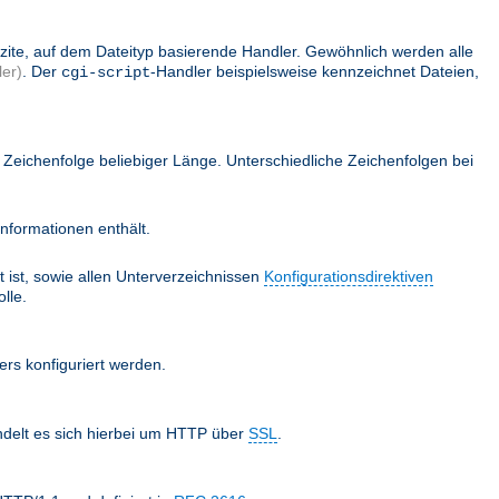
lizite, auf dem Dateityp basierende Handler. Gewöhnlich werden alle
er)
. Der
-Handler beispielsweise kennzeichnet Dateien,
cgi-script
Zeichenfolge beliebiger Länge. Unterschiedliche Zeichenfolgen bei
nformationen enthält.
 ist, sowie allen Unterverzeichnissen
Konfigurationsdirektiven
lle.
ers konfiguriert werden.
ndelt es sich hierbei um HTTP über
SSL
.