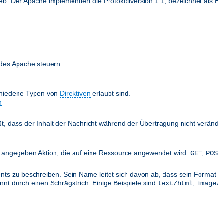
 Der Apache implementiert die Protokollversion 1.1, bezeichnet als H
 des Apache steuern.
chiedene Typen von
Direktiven
erlaubt sind.
n
äßt, dass der Inhalt der Nachricht während der Übertragung nicht verän
nts angegeben Aktion, die auf eine Ressource angewendet wird.
,
GET
POS
ts zu beschreiben. Sein Name leitet sich davon ab, dass sein Format 
nt durch einen Schrägstrich. Einige Beispiele sind
,
text/html
image