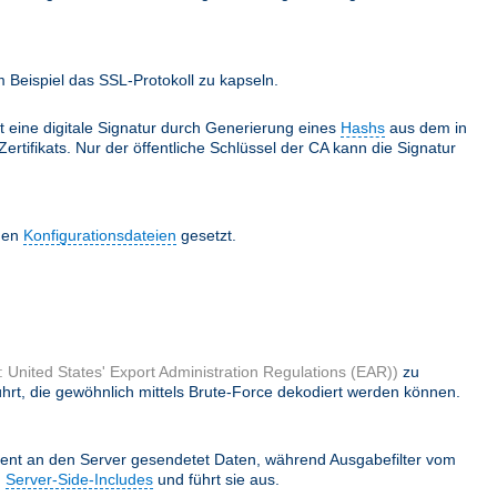
Beispiel das SSL-Protokoll zu kapseln.
lt eine digitale Signatur durch Generierung eines
Hashs
aus dem in
ertifikats. Nur der öffentliche Schlüssel der CA kann die Signatur
 den
Konfigurationsdateien
gesetzt.
 United States' Export Administration Regulations (EAR))
zu
hrt, die gewöhnlich mittels Brute-Force dekodiert werden können.
ient an den Server gesendetet Daten, während Ausgabefilter vom
h
Server-Side-Includes
und führt sie aus.