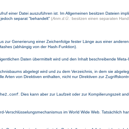
ufruf einer Datei auszuführen ist. Im Allgemeinen besitzen Dateien imp
 jedoch separat "behandelt"
(
Anm.d.Ü.:
besitzen einen separaten Handl
 zur Generierung einer Zeichenfolge fester Länge aus einer anderen 
 Hashes (abhängig von der Hash-Funktion).
igentlichen Daten übermittelt wird und den Inhalt beschreibende Meta-I
ichnisbaums abgelegt wird und zu dem Verzeichnis, in dem sie abgelegt
 Arten von Direktiven enthalten, nicht nur Direktiven zur Zugriffskontro
. Dies kann aber zur Laufzeit oder zur Kompilierungszeit and
he2.conf
dard-Verschlüsselungsmechanismus im World Wide Web. Tatsächlich ha