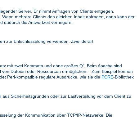
iegender Server. Er nimmt Anfragen von Clients entgegen,
ck. Wenn mehrere Clients den gleichen Inhalt abfragen, dann kann der
d dadurch die Antwortzeit verringern.
en zur Entschlüsselung verwenden. Zwei derart
r Satz mit zwei Kommata und ohne großes Q". Beim Apache sind
ahl von Dateien oder Ressourcen ermöglichen. - Zum Beispiel können
et Perl-kompatible reguläre Ausdrücke, wie sie die
PCRE
-Bibliothek
er aus Sicherheitsgründen oder zur Lastverteilung vor dem Client zu
hlüsselung der Kommunikation über TCP/IP-Netzwerke. Die