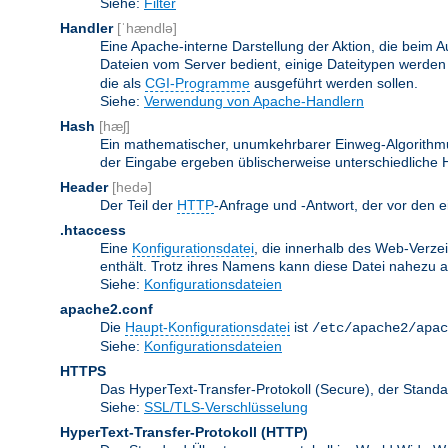
Siehe:
Filter
Handler
[ˈhændlə]
Eine Apache-interne Darstellung der Aktion, die beim A
Dateien vom Server bedient, einige Dateitypen werden
die als
CGI-Programme
ausgeführt werden sollen.
Siehe:
Verwendung von Apache-Handlern
Hash
[hæʃ]
Ein mathematischer, unumkehrbarer Einweg-Algorithmus
der Eingabe ergeben üblischerweise unterschiedliche
Header
[hedə]
Der Teil der
HTTP
-Anfrage und -Antwort, der vor den e
.htaccess
Eine
Konfigurationsdatei
, die innerhalb des Web-Verze
enthält. Trotz ihres Namens kann diese Datei nahezu alle
Siehe:
Konfigurationsdateien
apache2.conf
Die
Haupt-Konfigurationsdatei
ist
/etc/apache2/apac
Siehe:
Konfigurationsdateien
HTTPS
Das HyperText-Transfer-Protokoll (Secure), der Stan
Siehe:
SSL/TLS-Verschlüsselung
HyperText-Transfer-Protokoll
(HTTP)