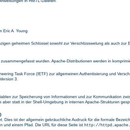
 Anweisungen in HMTL-Dateien.
n Eric A. Young
inzigen geheimen Schlüssel sowohl zur Verschlüsswelung als auch zur 
zusammengefasst wurden. Apache-Distributionen werden in komprimier
ineering Task Force (IETF) zur allgemeinen Authentisierung und Versc
Version 3.
riablen zur Speicherung von Informationen und zur Kommunikation zwi
aber statt in der Shell-Umgebung in internen Apache-Strukturen gespe
)
. Dies ist der allgemein gebräuchliche Audruck für die formale Bezei
 und einem Pfad. Die URL für diese Seite ist
http://httpd.apache