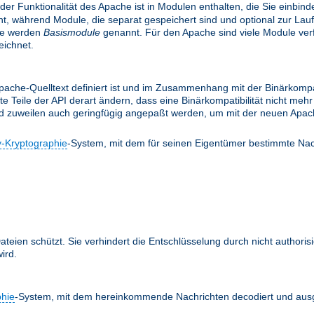
 der Funktionalität des Apache ist in Modulen enthalten, die Sie einbi
, während Module, die separat gespeichert sind und optional zur Lau
le werden
Basismodule
genannt. Für den Apache sind viele Module verfü
ichnet.
ache-Quelltext definiert ist und im Zusammenhang mit der Binärkompati
te Teile der API derart ändern, dass eine Binärkompatibilität nicht m
nd zuweilen auch geringfügig angepaßt werden, um mit der neuen Apach
y-Kryptographie
-System, mit dem für seinen Eigentümer bestimmte Nac
teien schützt. Sie verhindert die Entschlüsselung durch nicht authoris
ird.
phie
-System, mit dem hereinkommende Nachrichten decodiert und ausg