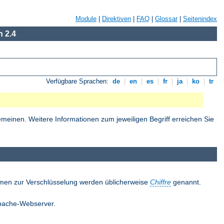
Module
|
Direktiven
|
FAQ
|
Glossar
|
Seitenindex
 2.4
Verfügbare Sprachen:
de
|
en
|
es
|
fr
|
ja
|
ko
|
tr
einen. Weitere Informationen zum jeweiligen Begriff erreichen Sie
thmen zur Verschlüsselung werden üblicherweise
Chiffre
genannt.
 Apache-Webserver.