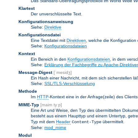
Das Standard-Übertragungsprotokoll im World Wide Web.
Klartext
Der unverschlüsselte Text.
Konfigurationsanweisung
Siehe:
Direktive
Konfigurationsdatei
Eine Textdatei mit
Direktiven
, welche die Konfiguration
Siehe:
Konfigurationsdateien
Kontext
Ein Bereich in den
Konfigurationsdateien
, in dem vers
Siehe:
Erklärung der Fachbegriffe zu Apache-Direktive
Message-Digest
[ˈmesidʒ]
Ein Hash einer Nachricht, mit dem sich sicherstellen l
Siehe:
SSL/TLS-Verschlüsselung
Methode
Im
HTTP
-Kontext eine in der Anfrage(zeile) des Clie
MIME-Typ
[maim tyːp]
Eine Art und Weise, den Typ des übermittelten Dokumen
besteht aus einem Haupttyp und einem Untertyp, getren
Typ mit dem
Header
übermittelt.
Content-Type
Siehe:
mod_mime
Modul