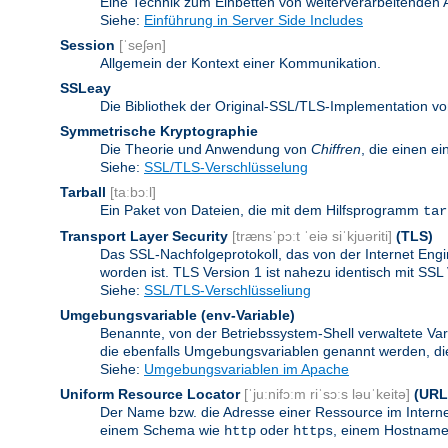
Eine Technik zum Einbetten von weiterverarbeitenden
Siehe:
Einführung in Server Side Includes
Session
[ˈseʃən]
Allgemein der Kontext einer Kommunikation.
SSLeay
Die Bibliothek der Original-SSL/TLS-Implementation vo
Symmetrische Kryptographie
Die Theorie und Anwendung von
Chiffren
, die einen e
Siehe:
SSL/TLS-Verschlüsselung
Tarball
[taːbɔːl]
Ein Paket von Dateien, die mit dem Hilfsprogramm
tar
Transport Layer Security
[trænsˈpɔːt ˈeiə siˈkjuəriti]
(TLS)
Das SSL-Nachfolgeprotokoll, das von der Internet Eng
worden ist. TLS Version 1 ist nahezu identisch mit SSL 
Siehe:
SSL/TLS-Verschlüsseliung
Umgebungsvariable
(env-Variable)
Benannte, von der Betriebssystem-Shell verwaltete Va
die ebenfalls Umgebungsvariablen genannt werden, die 
Siehe:
Umgebungsvariablen im Apache
Uniform Resource Locator
[ˈjuːnifɔːm riˈsɔːs ləuˈkeitə]
(URL
Der Name bzw. die Adresse einer Ressource im Internet
einem Schema wie
oder
, einem Hostnamen
http
https