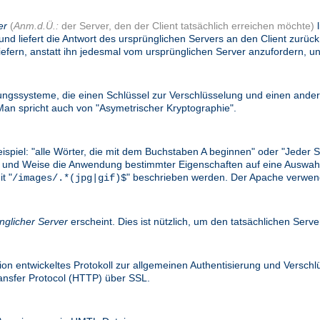
er
(
Anm.d.Ü.:
der Server, den der Client tatsächlich erreichen möchte)
l
und liefert die Antwort des ursprünglichen Servers an den Client zurü
efern, anstatt ihn jedesmal vom ursprünglichen Server anzufordern, un
gssysteme, die einen Schlüssel zur Verschlüsselung und einen ander
n spricht auch von "Asymetrischer Kryptographie".
eispiel: "alle Wörter, die mit dem Buchstaben A beginnen" oder "Jede
e Art und Weise die Anwendung bestimmter Eigenschaften auf eine Ausw
t "
" beschrieben werden. Der Apache verwend
/images/.*(jpg|gif)$
nglicher Server
erscheint. Dies ist nützlich, um den tatsächlichen Serv
on entwickeltes Protokoll zur allgemeinen Authentisierung und Versc
ransfer Protocol (HTTP) über SSL.