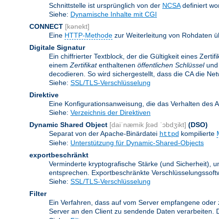
Schnittstelle ist ursprünglich von der
NCSA
definiert wo
Siehe:
Dynamische Inhalte mit CGI
CONNECT
[kənekt]
Eine
HTTP-Methode
zur Weiterleitung von Rohdaten ü
Digitale Signatur
Ein chiffrierter Textblock, der die Gültigkeit eines Zert
einem
Zertifikat
enthaltenen
öffentlichen Schlüssel
und 
decodieren. So wird sichergestellt, dass die CA die Ne
Siehe:
SSL/TLS-Verschlüsselung
Direktive
Eine Konfigurationsanweisung, die das Verhalten des 
Siehe:
Verzeichnis der Direktiven
Dynamic Shared Object
[daiˈnæmik ʃɛəd ˈɔbdʒikt]
(DSO)
Separat von der Apache-Binärdatei
kompilierte
httpd
Siehe:
Unterstützung für Dynamic-Shared-Objects
exportbeschränkt
Verminderte kryptografische Stärke (und Sicherheit)
entsprechen. Exportbeschränkte Verschlüsselungssoftw
Siehe:
SSL/TLS-Verschlüsselung
Filter
Ein Verfahren, dass auf vom Server empfangene oder 
Server an den Client zu sendende Daten verarbeiten. 