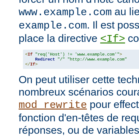
au li
www.example.com
. Il est poss
example.com
place la directive
co
<If>
<
If
"req('Host') != 'www.example.com'"
>
Redirect
"/"
"http://www.example.com"
</
If
>
On peut utiliser cette te
nombreux scénarios cour
pour effec
mod_rewrite
fonction d'en-têtes de re
réponses, ou de variable