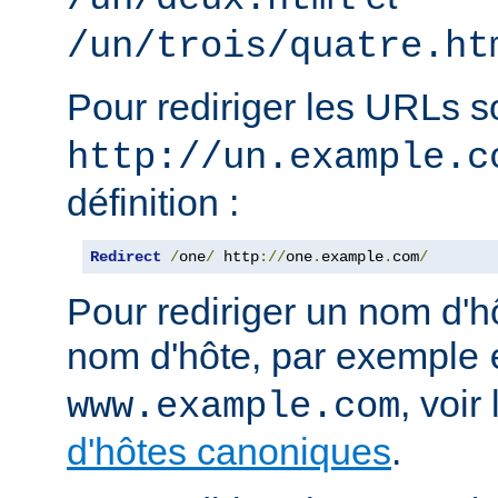
/un/trois/quatre.ht
Pour rediriger les URLs 
http://un.example.c
définition :
Redirect
/
one
/
 http
://
one
.
example
.
com
/
Pour rediriger un nom d'h
nom d'hôte, par exemple
, voi
www.example.com
d'hôtes canoniques
.