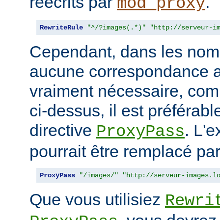
réécrits par
.
mod_proxy
RewriteRule
"^/?images(.*)"
"http://serveur-i
Cependant, dans les nom
aucune correspondance a
vraiment nécessaire, co
ci-dessus, il est préférable
directive
. L'
ProxyPass
pourrait être remplacé par
ProxyPass
"/images/"
"http://serveur-images.l
Que vous utilisiez
Rewri