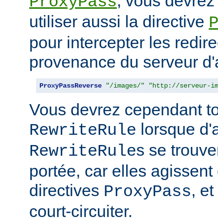
, vous devrez
ProxyPass
utiliser aussi la directive
pour intercepter les redir
provenance du serveur d'a
ProxyPassReverse
"/images/"
"http://serveur-i
Vous devrez cependant to
lorsque d'
RewriteRule
s se trouv
RewriteRule
portée, car elles agissent
directives
, e
ProxyPass
court-circuiter.