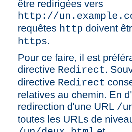
être redirigées vers
http://un.example.c
requêtes
doivent êtr
http
.
https
Pour ce faire, il est préféra
directive
. Sou
Redirect
directive
conse
Redirect
relatives au chemin. En d'
redirection d'une URL
/u
toutes les URLs de nivea
et
/un/deux.html