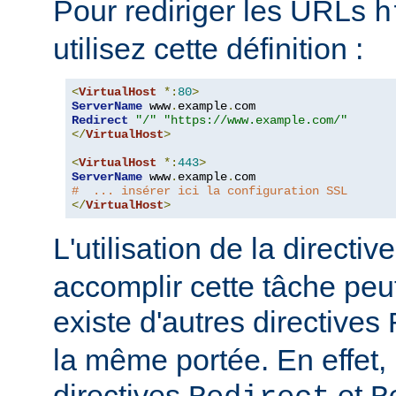
Pour rediriger les URLs
h
utilisez cette définition :
<
VirtualHost
*:
80
>
ServerName
 www
.
example
.
Redirect
"/"
"https://www.example.com/"
</
VirtualHost
>
<
VirtualHost
*:
443
>
ServerName
 www
.
example
.
#  ... insérer ici la configuration SSL
</
VirtualHost
>
L'utilisation de la directiv
accomplir cette tâche peut s
existe d'autres directives
la même portée. En effet,
directives
et