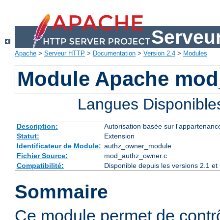
Serveu
Apache
>
Serveur HTTP
>
Documentation
>
Version 2.4
>
Modules
Module Apache mod
Langues Disponible
Description:
Autorisation basée sur l'appartenance
Statut:
Extension
Identificateur de Module:
authz_owner_module
Fichier Source:
mod_authz_owner.c
Compatibilité:
Disponible depuis les versions 2.1 e
Sommaire
Ce module permet de contrô