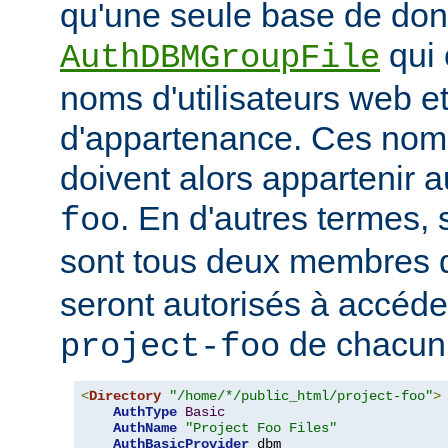
qu'une seule base de do
qui 
AuthDBMGroupFile
noms d'utilisateurs web e
d'appartenance. Ces noms
doivent alors appartenir 
. En d'autres termes, 
foo
sont tous deux membres
seront autorisés à accéde
de chacun 
project-foo
<
Directory
"/home/*/public_html/project-foo"
>
AuthType
Basic
AuthName
"Project Foo Files"
AuthBasicProvider
 dbm
