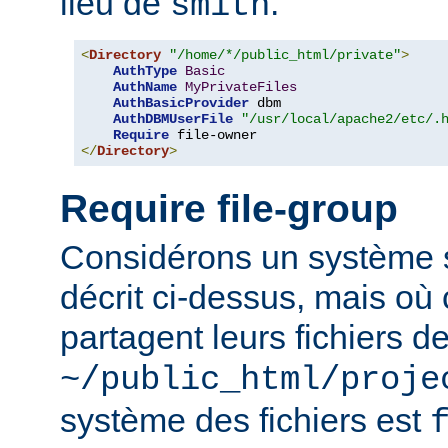
lieu de
.
smith
<
Directory
"/home/*/public_html/private"
>
AuthType
Basic
AuthName
MyPrivateFiles
AuthBasicProvider
 dbm

AuthDBMUserFile
"/usr/local/apache2/etc/.
Require
</
Directory
>
Require file-group
Considérons un système si
décrit ci-dessus, mais où c
partagent leurs fichiers d
~/public_html/proje
système des fichiers est