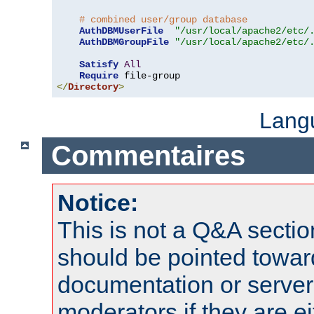
# combined user/group database
AuthDBMUserFile
"/usr/local/apache2/etc/
AuthDBMGroupFile
"/usr/local/apache2/etc/
Satisfy
All
Require
</
Directory
>
Lang
Commentaires
Notice:
This is not a Q&A sect
should be pointed towar
documentation or serve
moderators if they are 