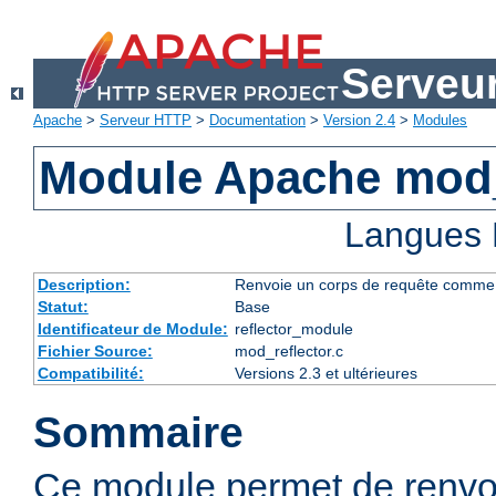
Serveu
Apache
>
Serveur HTTP
>
Documentation
>
Version 2.4
>
Modules
Module Apache mod_
Langues 
Description:
Renvoie un corps de requête comme rép
Statut:
Base
Identificateur de Module:
reflector_module
Fichier Source:
mod_reflector.c
Compatibilité:
Versions 2.3 et ultérieures
Sommaire
Ce module permet de renvo