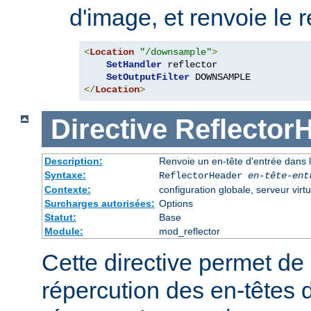
d'image, et renvoie le r
<
Location
"/downsample"
>
SetHandler
 reflector

SetOutputFilter
</
Location
>
Directive
Reflector
Description:
Renvoie un en-tête d'entrée dans l
Syntaxe:
ReflectorHeader
en-tête-ent
Contexte:
configuration globale, serveur virtu
Surcharges autorisées:
Options
Statut:
Base
Module:
mod_reflector
Cette directive permet de 
répercution des en-têtes 