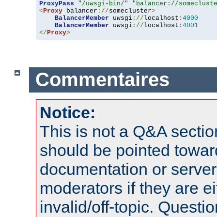
ProxyPass
"/uwsgi-bin/"
"balancer://someclust
<
Proxy
 balancer
://
somecluster
>
BalancerMember
 uwsgi
://
localhost
:
4000
BalancerMember
 uwsgi
://
localhost
:
4001
</
Proxy
>
Commentaires
Notice:
This is not a Q&A sect
should be pointed towar
documentation or serve
moderators if they are 
invalid/off-topic. Quest