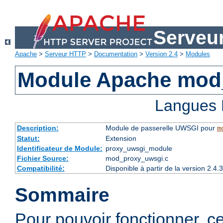
Serveu
Apache
>
Serveur HTTP
>
Documentation
>
Version 2.4
>
Modules
Module Apache mod
Langues 
Description:
Module de passerelle UWSGI pour
m
Statut:
Extension
Identificateur de Module:
proxy_uwsgi_module
Fichier Source:
mod_proxy_uwsgi.c
Compatibilité:
Disponible à partir de la version 2.
Sommaire
Pour pouvoir fonctionner, c