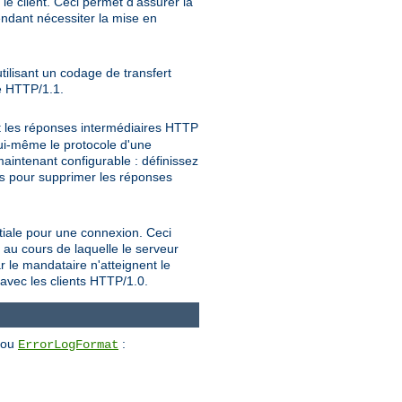
e client. Ceci permet d'assurer la
endant nécessiter la mise en
tilisant un codage de transfert
le HTTP/1.1.
t les réponses intermédiaires HTTP
 lui-même le protocole d'une
intenant configurable : définissez
pour supprimer les réponses
s
nitiale pour une connexion. Ceci
 au cours de laquelle le serveur
r le mandataire n'atteignent le
 avec les clients HTTP/1.0.
ou
:
ErrorLogFormat