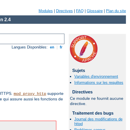
Modules
|
Directives
|
FAQ
|
Glossaire
|
Plan du site
n 2.4
Langues Disponibles:
en
|
fr
Sujets
Variables d'environnement
Informations sur les requêtes
Directives
t HTTPS.
supporte
mod_proxy_http
Ce module ne fournit aucune
 qui assure aussi les fonctions de
directive.
Traitement des bugs
Journal des modifications de
httpd
Problèmes connus