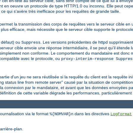
et en-tête au serveur cible, sans tenir compte de ce que lui a envoyé l
ant en oeuvre un protocole de type HTTP/1.0 ou inconnu. Elle peut cep
 ce qui s'avère très inefficace pour les requêtes de grande taille.
e permet la transmission des corps de requêtes vers le serveur cible en u
plus efficace, mais nécessite que le serveur cible supporte le protoco
 défaut) ou
. Les versions précédentes de httpd supprimaien
Suppress
 serveur cible envoie une réponse intermédiaire, il se peut qu'il étende
simplement non conforme. Le comportement du mandataire est donc ma
compatible avec le protocole, ou
proxy-interim-response Suppres
artie d'un jeu ne sera réutilisée si la requête du client est la requête i
ng status line from remote server" causé par la situation de compétition
e la connexion par le mandataire, et avant que les données envoyées pa
a définition de cette variable dégrade les performances, particulièrement
ournalisation via le format
dans les directives
%{NOMVAR}n
LogFormat
arrière-plan.