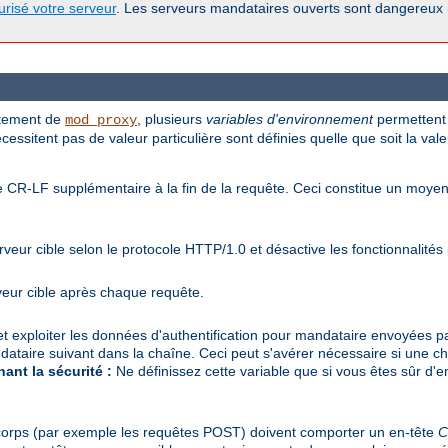
urisé votre serveur
. Les serveurs mandataires ouverts sont dangereux
ortement de
, plusieurs
variables d'environnement
permettent 
mod_proxy
essitent pas de valeur particulière sont définies quelle que soit la vale
ne CR-LF supplémentaire à la fin de la requête. Ceci constitue un mo
veur cible selon le protocole HTTP/1.0 et désactive les fonctionnalité
veur cible après chaque requête.
e et exploiter les données d'authentification pour mandataire envoyées par
dataire suivant dans la chaîne. Ceci peut s'avérer nécessaire si une c
ant la sécurité :
Ne définissez cette variable que si vous êtes sûr d'en
corps (par exemple les requêtes POST) doivent comporter un en-tête
C