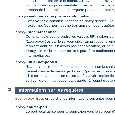
d'environnement force le mandataire Apache à envoyer c
compatibilité lorsqu'on mandate un serveur cible mett
tampon de l'intégralité de la requête par le mandataire,
proxy-sendchunks ou proxy-sendchunked
Cette variable constitue l'opposé de
proxy-sendcl
. Ell
fractionné. Ceci permet une transmission des requêtes 
proxy-interim-response
Cette variable peut prendre les valeurs
(valeur par
RFC
(1xx) envoyées par le serveur cible. En pratique, si un
manière dont nous n'avons pas connaissance, ou tout 
pour être totalement 
proxy-interim-response RFC
intermédiaires.
proxy-initial-not-pooled
Si cette variable est définie, aucune connexion faisant p
permet d'éviter le message d'erreur "proxy: error readi
cible ferme la connexion du jeu après la vérification d
serveur cible. Il faut cependant garder à l'esprit que l
Informations sur les requêtes
enregistre les informations suivantes pour j
mod_proxy_http
proxy-source-port
Le port local utilisé pour la connexion vers le serveur d'