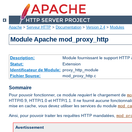
Apache
>
Serveur HTTP
>
Documentation
>
Version 2.4
>
Modules
Module Apache mod_proxy_http
Description:
Module fournissant le support HTTP
Statut:
Extension
Identificateur de Module:
proxy_http_module
Fichier Source:
mod_proxy_http.c
Sommaire
Pour pouvoir fonctionner, ce module
requiert
le chargement de
mo
HTTP/0.9, HTTP/1.0 et HTTP/1.1. Il ne fournit
aucune
fonctionnal
mise en cache, vous devez utiliser les services du module
mod_ca
Ainsi, pour pouvoir traiter les requêtes HTTP mandatées,
mod_pr
Avertissement