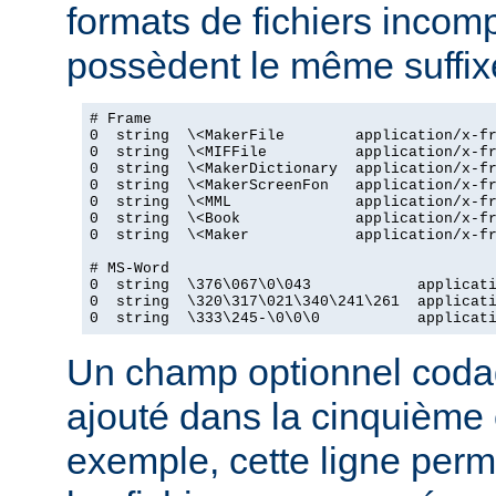
formats de fichiers incomp
possèdent le même suffix
# Frame

0  string  \<MakerFile        application/x-fr
0  string  \<MIFFile          application/x-fr
0  string  \<MakerDictionary  application/x-fr
0  string  \<MakerScreenFon   application/x-fr
0  string  \<MML              application/x-fr
0  string  \<Book             application/x-fr
0  string  \<Maker            application/x-fr
# MS-Word

0  string  \376\067\0\043            applicati
0  string  \320\317\021\340\241\261  applicati
0  string  \333\245-\0\0\0           applicat
Un champ optionnel coda
ajouté dans la cinquième
exemple, cette ligne perm