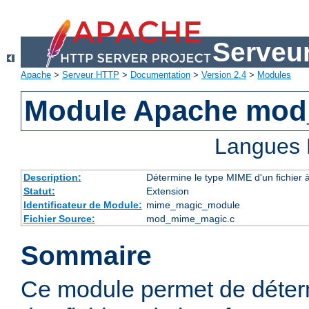
Serveu
Apache
>
Serveur HTTP
>
Documentation
>
Version 2.4
>
Modules
Module Apache mo
Langues 
Description:
Détermine le type MIME d'un fichier 
Statut:
Extension
Identificateur de Module:
mime_magic_module
Fichier Source:
mod_mime_magic.c
Sommaire
Ce module permet de déter