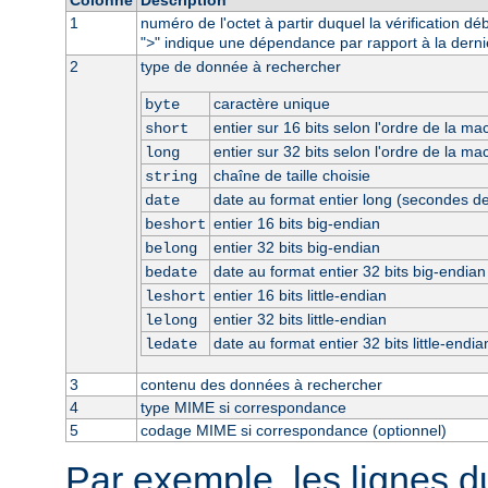
1
numéro de l'octet à partir duquel la vérification dé
"
" indique une dépendance par rapport à la derni
>
2
type de donnée à rechercher
caractère unique
byte
entier sur 16 bits selon l'ordre de la ma
short
entier sur 32 bits selon l'ordre de la ma
long
chaîne de taille choisie
string
date au format entier long (secondes d
date
entier 16 bits big-endian
beshort
entier 32 bits big-endian
belong
date au format entier 32 bits big-endian
bedate
entier 16 bits little-endian
leshort
entier 32 bits little-endian
lelong
date au format entier 32 bits little-endia
ledate
3
contenu des données à rechercher
4
type MIME si correspondance
5
codage MIME si correspondance (optionnel)
Par exemple, les lignes d