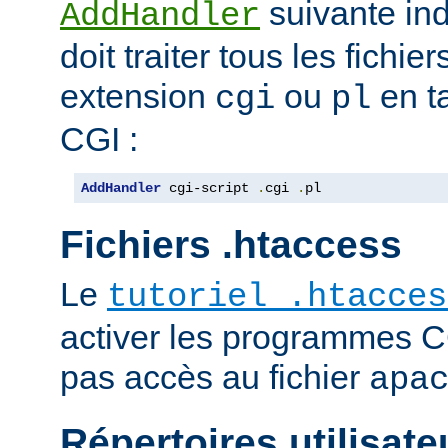
suivante ind
AddHandler
doit traiter tous les fichi
extension
ou
en t
cgi
pl
CGI :
AddHandler
 cgi-script 
.
cgi 
.
pl
Fichiers .htaccess
Le
tutoriel .htacces
activer les programmes C
pas accès au fichier
apa
Répertoires utilisate