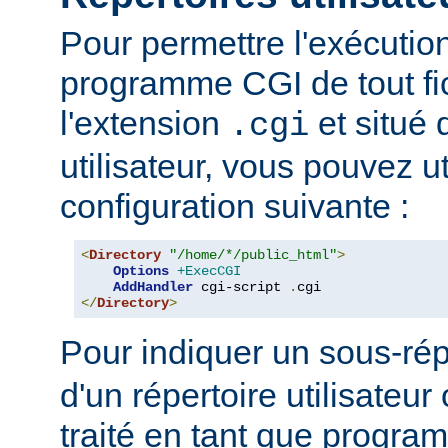
Pour permettre l'exécutio
programme CGI de tout fi
l'extension
et situé 
.cgi
utilisateur, vous pouvez uti
configuration suivante :
<
Directory
"/home/*/public_html"
>
Options
+ExecCGI
AddHandler
 cgi-script 
.
</
Directory
>
Pour indiquer un sous-rép
d'un répertoire utilisateur 
traité en tant que progr