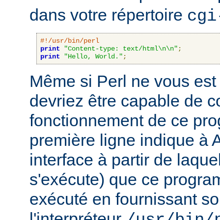
dans votre répertoire
cgi
#!/usr/bin/perl
print
"Content-type: text/html\n\n"
;
print
"Hello, World."
;
Même si Perl ne vous est 
devriez être capable de 
fonctionnement de ce pr
première ligne indique à 
interface à partir de laqu
s'exécute) que ce progra
exécuté en fournissant son
l'interpréteur
/usr/bin/