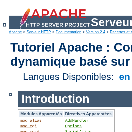
Serveu
Apache
>
Serveur HTTP
>
Documentation
>
Version 2.4
>
Recettes et t
Tutoriel Apache : C
dynamique basé sur
Langues Disponibles:
e
Introduction
Modules Apparentés
Directives Apparentées
mod_alias
AddHandler
mod_cgi
Options
mod_cgid
ScriptAlias