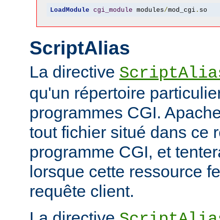
LoadModule
cgi_module
 modules
/
mod_cgi
.
so
ScriptAlias
La directive
ScriptAlia
qu'un répertoire particuli
programmes CGI. Apache
tout fichier situé dans ce 
programme CGI, et tentera
lorsque cette ressource fe
requête client.
La directive
ScriptAlia